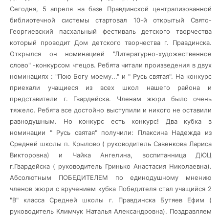
Сегодня, 5 апреля на базе Правдинской централизованной
библиотечной системы стартовал 10-й открытый Свято-
Георгиевский пасхальный фестиваль детского творчества
который проводит Дом детского творчества г. Правдинска.
Открылся он номинацией "Литературно-художественное
слово" -конкурсом чтецов. Ребята читали произведения в двух
номинациях : "Пою Богу моему..." и " Русь святая". На конкурс
приехали учащиеся
из всех школ нашего района и
представители г. Гвардейска. Членам жюри было очень
тяжело. Ребята все достойно выступили и никого не оставили
равнодушным. Но конкурс есть конкурс! Два кубка в
номинации " Русь святая" получили: Плаксина Надежда из
Средней школы п. Крылово ( руководитель Савенкова Лариса
Викторовна) и Чайка Ангелина, воспитанница ДЮЦ
г.Гвардейска ( руководитель Гринько Анастасия Николаевна).
Абсолютным ПОБЕДИТЕЛЕМ по единодушному мнению
членов жюри с вручением кубка Победителя стал учащийся 2
"В" класса Средней школы г. Правдинска Бутяев Ефим (
руководитель Климчук Наталья Александровна). Поздравляем