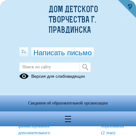
ДОМ ДЕТСКОГО
ТВОРЧЕСТВА Г.
ПРАВДИНСКА
Написать письмо
Муниципальный опорный центр
Версия для слабовидящих
ОСНОВНЫЕ
О
О
ТРЕБОВАНИЯ
сертификате
внедрении
к
дополнительного
системы
Сведения об образовательной организации
внедрению
образования.
персонифицирова
системы
финансирования
персонифицированного
доп.
финансирования
образования
дополнительного
(2 этап)