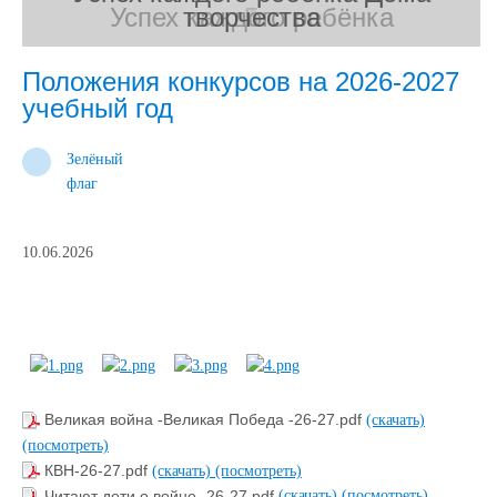
Успех каждого ребёнка
"Белые журавлики"
творчества
река1
1
2
3
4
5
Положения конкурсов на 2026-2027
учебный год
Зелёный
флаг
10.06.2026
Великая война -Великая Победа -26-27.pdf
(скачать)
(посмотреть)
КВН-26-27.pdf
(скачать)
(посмотреть)
Читают дети о войне- 26-27.pdf
(скачать)
(посмотреть)