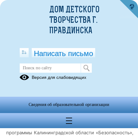
ДОМ ДЕТСКОГО
ТВОРЧЕСТВА Г.
ПРАВДИНСКА
Написать письмо
Детский конкурс рисунков по
Версия для слабовидящих
пропаганде безопасного дорожного
движения
12.01.2022
Сведения об образовательной организации
Итоги областного конкурса детских рисунков по пропаганде
безопасного дорожного движения
В соответствии с Планом реализации государственной
программы Калининградской области «Безопасность»,